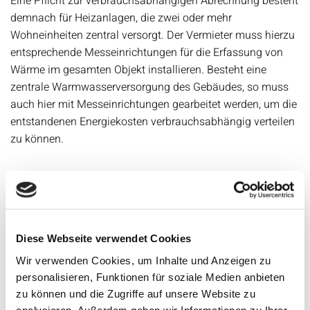
Eine Pflicht zur verbrauchsabhängigen Abrechnung besteht
demnach für Heizanlagen, die zwei oder mehr
Wohneinheiten zentral versorgt. Der Vermieter muss hierzu
entsprechende Messeinrichtungen für die Erfassung von
Wärme im gesamten Objekt installieren. Besteht eine
zentrale Warmwasserversorgung des Gebäudes, so muss
auch hier mit Messeinrichtungen gearbeitet werden, um die
entstandenen Energiekosten verbrauchsabhängig verteilen
zu können.
vorab Besichtigung Ihres Objektes mit
Datenaufnahme und Beratung zur Installation
entsprechender Messeinrichtung -
selbstverständlich unter ökonomischen
Diese Webseite verwendet Cookies
Gesichtspunkten
Wir verwenden Cookies, um Inhalte und Anzeigen zu
personalisieren, Funktionen für soziale Medien anbieten
individuelles Kauf- oder Mietangebot unsere
zu können und die Zugriffe auf unsere Website zu
Produkte
analysieren. Außerdem geben wir Informationen zu Ihrer