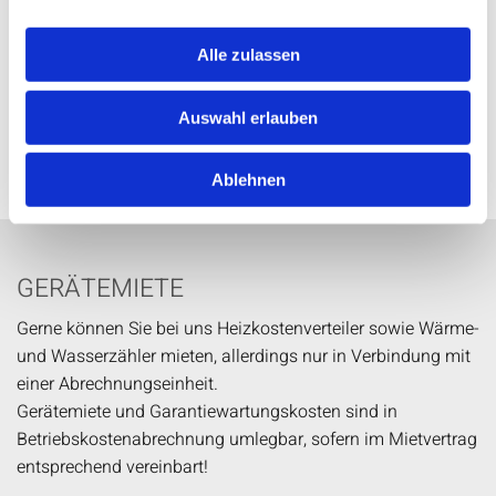
individuelle Abrechnungslösungen nach
Kundenwunsch (HKVO-konform)
Alle zulassen
persönliche Beratung für Vermieter und Mieter -
sprechen Sie uns an, wir stehen mit Rat und Tat
Auswahl erlauben
jederzeit zu Ihrer Verfügung!
Ablehnen
GERÄTEMIETE
Gerne können Sie bei uns Heizkostenverteiler sowie Wärme-
und Wasserzähler mieten, allerdings nur in Verbindung mit
einer Abrechnungseinheit.
Gerätemiete und Garantiewartungskosten sind in
Betriebskostenabrechnung umlegbar, sofern im Mietvertrag
entsprechend vereinbart!