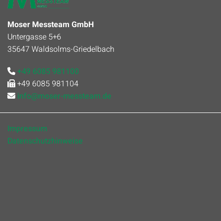
Moser Messteam GmbH
Untergasse 5+6
35647 Waldsolms-Griedelbach
+49 6085 981100

+49 6085 981104

info@moser-messteam.de

Impressum
Datenschutzhinweise